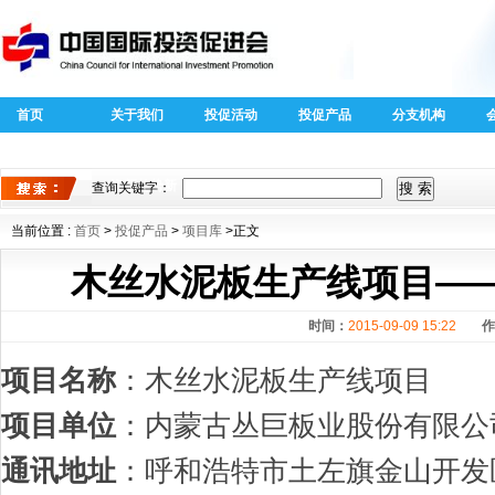
首页
关于我们
投促活动
投促产品
分支机构
40周年外商
全球跨国投
投资专题
资新趋势新
查询关键字：
特征
当前位置 :
首页
>
投促产品
>
项目库
>正文
木丝水泥板生产线项目—
时间：
2015-09-09 15:22
作
项目名称
：木丝水泥板生产线项目
项目单位
：内蒙古丛巨板业股份有限公
通讯地址
：呼和浩特市土左旗金山开发