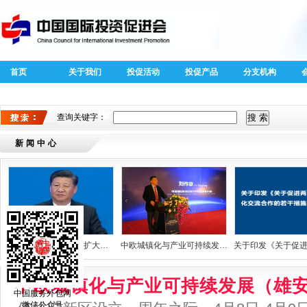
首页
关于我们
投促活动
投促产品
分支机构
40周年外商
全球跨国投
投资专题
资新趋势新
查询关键字：
特征
新闻中心
习近平主席宣布 中国扩大开放的重大举措！
中欧城镇化与产业可持续发展（雄安）研讨会成功举办
中欧城镇化与产业可持续发展（雄
中国服务外包网
微信公众号