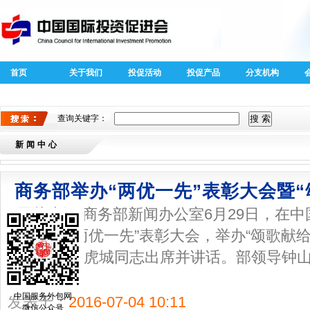
首页
关于我们
投促活动
投促产品
分支机构
40周年外商
全球跨国投
投资专题
资新趋势新
查询关键字：
特征
新闻中心
商务部举办“两优一先”表彰大会暨
图片来源:商务部新闻办公室6月29日，在中
务部召开“两优一先”表彰大会，举办“颂歌献
记、部长高虎城同志出席并讲话。部领导钟
童...
中国服务外包网
发表于：
2016-07-04 10:11
微信公众号